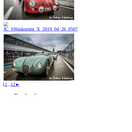
1
2
...
12
►