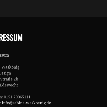
RESSUM
ssum
e Waskönig
esign
 Straße 2b
 Edewecht
n: 0151.70065111
:
info@sabine-waskoenig.de